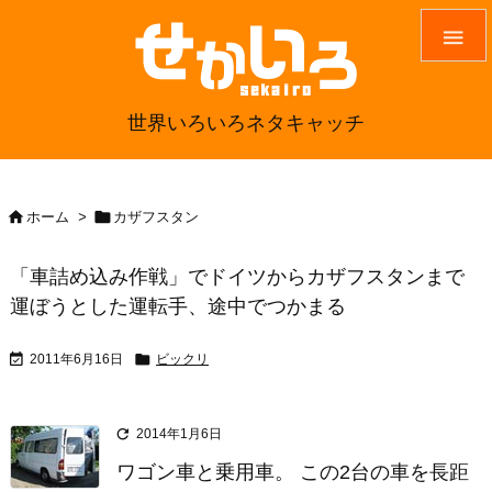

世界いろいろネタキャッチ


ホーム
>
カザフスタン
「車詰め込み作戦」でドイツからカザフスタンまで
運ぼうとした運転手、途中でつかまる


2011年6月16日
ビックリ

2014年1月6日
ワゴン車と乗用車。 この2台の車を長距